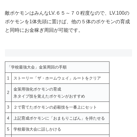
敵ポケモンはみんなLV.６５～７０程度なので、LV.100の
ポケモンを1体先頭に置けば、他の５体のポケモンの育成
と同時にお金稼ぎ周回が可能です。
「学校最強大会」金策周回の手順
1
ストーリー「ザ・ホームウェイ」ルートをクリア
金策用強化ポケモンの育成
2
氷タイプ技を覚えたポケモンがおすすめ
3
２で育てたポケモンの必殺技を一番上にセット
4
上記育成ポケモンに「おまもりこばん」を持たせる
5
学校最強大会に話しかける