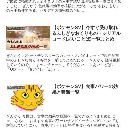
ア図鑑に掲載される全４００匹の入手方法や出現場所を一覧にまとめ
ました。 ぎんかく 色厳選の効率が格段に上がる「ひかるおまもり」
の入手条件である、パルデア図鑑完成のため...
【ポケモンSV】今すぐ受け取れ
SV(スカバイ)
るふしぎなおくりもの・シリアル
コード(あいことば)一覧まとめ
ぎんかく ポケットモンスタースカレット／バイオレットで現在配布
中のふしぎなおくりものを一挙にまとめたにゃ！ きんかく 随時更新
していくので、こまめにチェックしてください。 ※あいこどばに
「O(オー)」「I(アイ)」「Z(ゼ...
【ポケモンSV】食事パワーの効
SV(スカバイ)
果と種類一覧
ぎんかく 今回は、食事の効果や種類を一覧できるようまとめたに
ゃ。 さらに、おすすめ食事パワーやサンドイッチレシピについても
解説していくにゃ。 食事パワーとは 料理を食べると発動する特別な