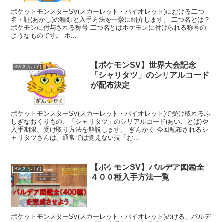
ポケットモンスターSV(スカーレット・バイオレット)における二つ
名・証(あかし)の種類と入手方法を一挙に紹介します。 二つ名とは？
ポケモンに付与される称号 二つ名とはポケモンに付けられる称号の
ようなものです。 ポ...
【ポケモンSV】世界大会記念
SV(スカバイ)
「シャリタツ」のシリアルコード
が配布決定
ポケットモンスターSV(スカーレット・バイオレット)で受け取れるふ
しぎなおくりもの、「シャリタツ」のシリアルコード(あいことば)や
入手期限、受け取り方法を解説します。 ぎんかく 今回配布されるシ
ャリタツさんは、通常では覚えない技「お...
【ポケモンSV】パルデア図鑑全
SV(スカバイ)
４００種入手方法一覧
ポケットモンスターSV(スカーレット・バイオレット)のける、パルデ