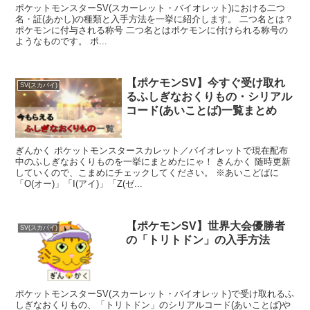
ポケットモンスターSV(スカーレット・バイオレット)における二つ
名・証(あかし)の種類と入手方法を一挙に紹介します。 二つ名とは？
ポケモンに付与される称号 二つ名とはポケモンに付けられる称号の
ようなものです。 ポ...
【ポケモンSV】今すぐ受け取れ
SV(スカバイ)
るふしぎなおくりもの・シリアル
コード(あいことば)一覧まとめ
ぎんかく ポケットモンスタースカレット／バイオレットで現在配布
中のふしぎなおくりものを一挙にまとめたにゃ！ きんかく 随時更新
していくので、こまめにチェックしてください。 ※あいこどばに
「O(オー)」「I(アイ)」「Z(ゼ...
【ポケモンSV】世界大会優勝者
SV(スカバイ)
の「トリトドン」の入手方法
ポケットモンスターSV(スカーレット・バイオレット)で受け取れるふ
しぎなおくりもの、「トリトドン」のシリアルコード(あいことば)や