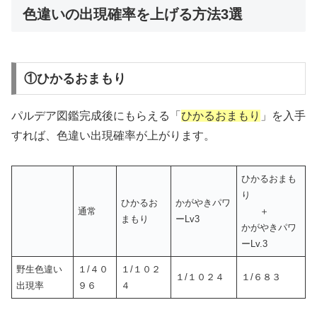
色違いの出現確率を上げる方法3選
①ひかるおまもり
パルデア図鑑完成後にもらえる「
ひかるおまもり
」を入手
すれば、色違い出現確率が上がります。
ひかるおまも
り
ひかるお
かがやきパワ
通常
＋
まもり
ーLv3
かがやきパワ
ーLv.3
野生色違い
１/４０
１/１０２
１/１０２４
１/６８３
出現率
９６
４