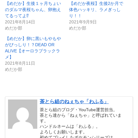
【めだか】生後１ヶ月ちょい
【めだか夜桜】生後2か月で
のダルマ夜桜ちゃん、卵抱え
体色ハッキリ、ラメぎっし
てるってよ⁉️
り！！
2021年8月14日
2021年9月9日
めだか部
めだか部
【めだか】卵に黒いもやもや
がびっしり！？DEAD OR
ALIVE【オーロラブラックラ
メ】
2021年8月11日
めだか部
茶とら組のねぇちゃ「わふる」
茶とら組のブログ・YouTube運営担当。
茶とら達から「ねぇちゃ」と呼ばれていま
す。
ハンドルネームは「わふる」。
よろしくお願いします。
初めてプレイしたポケモンシリーズは