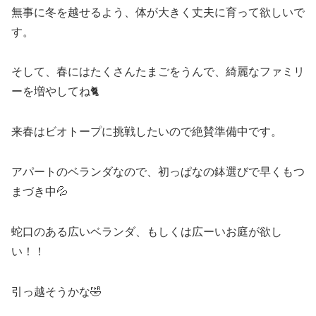
無事に冬を越せるよう、体が大きく丈夫に育って欲しいで
す。
そして、春にはたくさんたまごをうんで、綺麗なファミリ
ーを増やしてね🐈️
来春はビオトープに挑戦したいので絶賛準備中です。
アパートのベランダなので、初っぱなの鉢選びで早くもつ
まづき中💦
蛇口のある広いベランダ、もしくは広ーいお庭が欲し
い！！
引っ越そうかな🤣