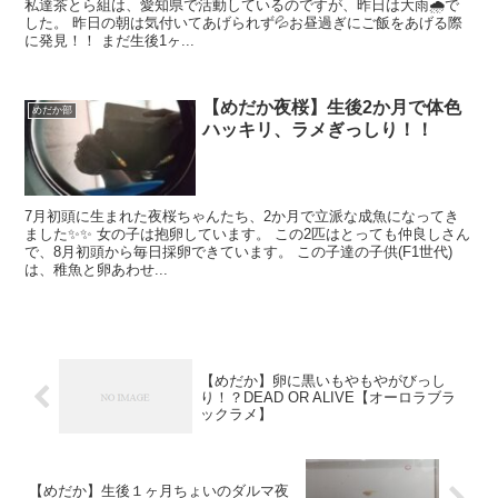
私達茶とら組は、愛知県で活動しているのですが、昨日は大雨🌧️で
した。 昨日の朝は気付いてあげられず💦お昼過ぎにご飯をあげる際
に発見！！ まだ生後1ヶ...
【めだか夜桜】生後2か月で体色
めだか部
ハッキリ、ラメぎっしり！！
7月初頭に生まれた夜桜ちゃんたち、2か月で立派な成魚になってき
ました✨✨ 女の子は抱卵しています。 この2匹はとっても仲良しさん
で、8月初頭から毎日採卵できています。 この子達の子供(F1世代)
は、稚魚と卵あわせ...
【めだか】卵に黒いもやもやがびっし
り！？DEAD OR ALIVE【オーロラブラ
ックラメ】
【めだか】生後１ヶ月ちょいのダルマ夜