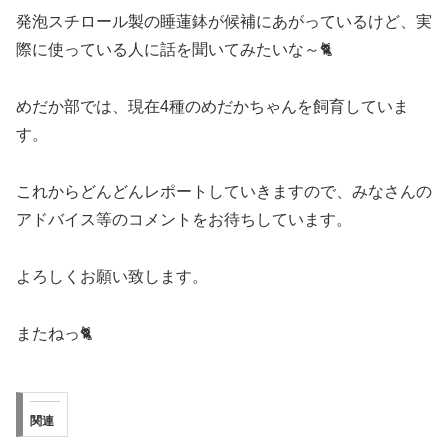
発泡スチロール製の睡蓮鉢が候補にあがっているけど、実
際に使っている人に話を聞いてみたいな～🐈️
めだか部では、現在4種のめだかちゃんを飼育していま
す。
これからどんどんレポートしていきますので、みなさんの
アドバイス等のコメントをお待ちしています。
よろしくお願い致します。
またねっ🐈️
関連