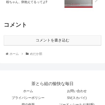
桜ちゃん、卵抱えてるってよ⁉️
コメント
コメントを書き込む
ホーム
めだか部
茶とら組の愉快な毎日
ホーム
お問い合わせ
プライバシーポリシー
SV(スカバイ)
碧の仮面
ソード・シールド(剣盾)