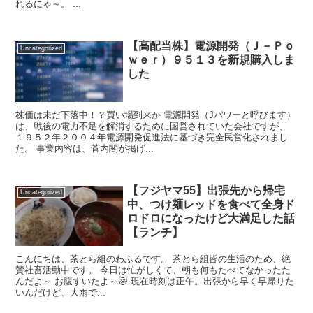
れるにゃ～。 ...
【高配当株】電源開発（Ｊ－Ｐｏ
Uncategorized
ｗｅｒ）９５１３を新規購入しま
した
株価は未だ下落中！？買い場到来か 電源開発（Jパワーと呼びます）
は、戦後の電力不足を解消するために国営されていた会社ですが、
１９５２年２００４年電源開発促進法に基づき完全民営化されまし
た。 事業内容は、菅内閣が掲げ...
【フジヤマ55】出張先から帰宅
Uncategorized
中、つけ麺レッドを食べて全身ド
ロドロになったけど大満足した話
【ランチ】
こんにちは、茶とら組のわふるです。 茶とら組皆の生活のため、絶
賛社畜活動中です。 今日は忙がしくて、朝も何もたべてなかったた
んだよ～ お腹すいたよ～😿 現在時刻は正午。出張から早く早帰りた
いんだけど、大雨で...