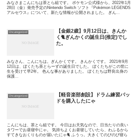
みなさまこんにちは茶とら組です。 ポケモン公式様から、2022年1月
28日（金）発売予定のNintendo Switch ソフト『Pokémon LEGENDS
アルセウス』について、新たな情報が公開されました。 ぎん...
【金銀2歳】9月12日は、きんか
Uncategorized
く🐈️ぎんかくの誕生日(推定)でし
た。
みなさん、こんにちは。ぎんかくです。 きんかくです。 2021年9月
12日は、ぼくたち茶とらーずの誕生日でした。 ぼくたちがこの世に
生を受けて早2年。 色んな事がありました。 ぼくたちは野良出身の
保護...
【軽音楽部創設】ドラム練習パッ
Uncategorized
ドを購入したにゃ
こんにちは、茶とら組です。 今日はお天気なので、日当たりの良い
タワーでお昼寝中にゃ。 気持ちよくお昼寝していたら、わふるから
すてきなおくりものが届いたにゃ🐈️ ふうっ。大きくてのびのび寝ら