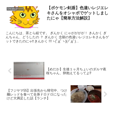
【ポケモン剣盾】色違いレジエレ
Uncategorized
キさんをオシャボでゲットしまし
たにゃ【簡単方法解説】
こんにちは、茶とら組です。 ぎんかく にゃがががが！ きんかく ぎ
んちゃん、どうしたの ？ ぎんかく 念願の色違いレジエレキさんをゲ
ットできたのにゃ❗️ きんかく !!!ヽ(ﾟдﾟヽ)(ﾉﾟдﾟ)...
【めだか】生後１ヶ月ちょいのダルマ夜
桜ちゃん、卵抱えてるってよ⁉️
【フジヤマ55】出張先から帰宅中、つけ
麺レッドを食べて全身ドロドロになった
けど大満足した話【ランチ】