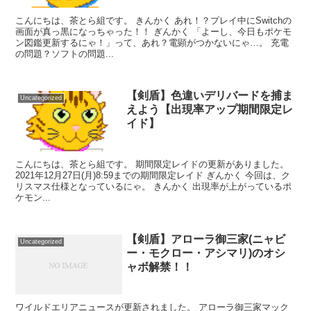
こんにちは、茶とら組です。 きんかく あれ！？プレイ中にSwitchの
画面が真っ黒になっちゃった！！ ぎんかく 「よーし、今日もポケモ
ン図鑑更新するにゃ！」って、あれ？電顕がつかないにゃ…。 充電
の問題？ソフトの問題...
【剣盾】色違いデリバードを捕ま
Uncategorized
えよう【出現率アップ期間限定レ
イド】
こんにちは、茶とら組です。 期間限定レイドの更新がありました。
2021年12月27日(月)8:59までの期間限定レイド ぎんかく 今回は、ク
リスマス仕様となっているにゃ。 きんかく 出現率が上がっているポ
ケモン...
【剣盾】アローラ御三家(ニャビ
Uncategorized
ー・モクロー・アシマリ)のオシ
ャボ解禁！！
ワイルドエリアニュースが更新されました。 アローラ御三家マック