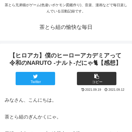
茶とら兄弟猫がゲーム(色違いポケモン図鑑作り)、音楽、漫画などで毎日楽し
んでいる活動記録です。
茶とら組の愉快な毎日
【ヒロアカ】僕のヒーローアカデミアって
令和のNARUTO -ナルト-だにゃ🐈️【感想】
Twitter
コピー
2021.09.19
2021.09.12
みなさん、こんにちは。
茶とら組のぎんかくにゃ。