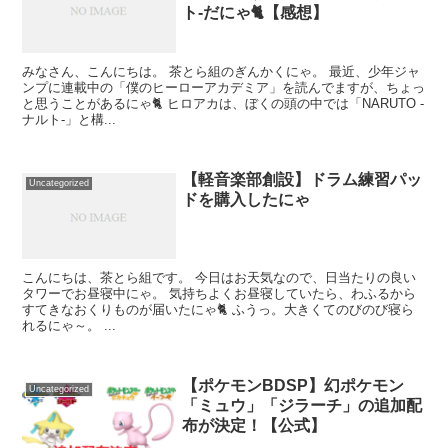
ト-だにゃ🐈️【感想】
みなさん、こんにちは。 茶とら組のぎんかくにゃ。 最近、少年ジャ
ンプに連載中の「僕のヒーローアカデミア」を読んでますが、ちょっ
と思うことがあるにゃ🐈️ ヒロアカは、ぼくの頭の中では「NARUTO -
ナルト-」と構...
【軽音楽部創設】ドラム練習パッ
Uncategorized
ドを購入したにゃ
こんにちは、茶とら組です。 今日はお天気なので、日当たりの良い
タワーでお昼寝中にゃ。 気持ちよくお昼寝していたら、わふるから
すてきなおくりものが届いたにゃ🐈️ ふうっ。大きくてのびのび寝ら
れるにゃ～。 ...
【ポケモンBDSP】幻ポケモン
Uncategorized
「ミュウ」「ジラーチ」の追加配
布が決定！【公式】