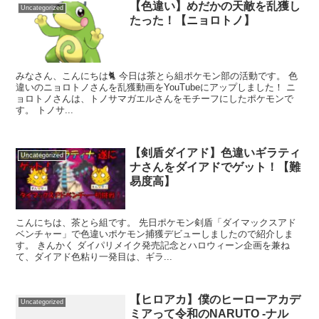
【色違い】めだかの天敵を乱獲し
Uncategorized
たった！【ニョロトノ】
みなさん、こんにちは🐈️ 今日は茶とら組ポケモン部の活動です。 色
違いのニョロトノさんを乱獲動画をYouTubeにアップしました！ ニ
ョロトノさんは、トノサマガエルさんをモチーフにしたポケモンで
す。 トノサ...
【剣盾ダイアド】色違いギラティ
Uncategorized
ナさんをダイアドでゲット！【難
易度高】
こんにちは、茶とら組です。 先日ポケモン剣盾「ダイマックスアド
ベンチャー」で色違いポケモン捕獲デビューしましたので紹介しま
す。 きんかく ダイパリメイク発売記念とハロウィーン企画を兼ね
て、ダイアド色粘り一発目は、ギラ...
【ヒロアカ】僕のヒーローアカデ
Uncategorized
ミアって令和のNARUTO -ナル